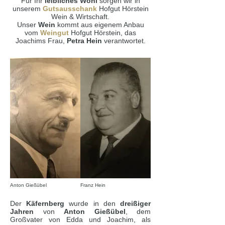
Für Ihr
leibliches Wohl
sorgen wir in
unserem
Gutsausschank
Hofgut Hörstein
Wein & Wirtschaft.
Unser
Wein
kommt aus eigenem Anbau
vom
Weingut
Hofgut Hörstein, das
Joachims Frau,
Petra Hein
verantwortet.
Anton Gießübel
Franz Hein
Der
Käfernberg
wurde in den
dreißiger
Jahren
von
Anton Gießübel
, dem
Großvater von Edda und Joachim, als