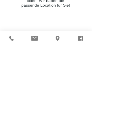
fallen. Wir haben die
passende Location für Sie!
KULINARIK
Genuss mit allen Sinnen bei bester
Aussicht.