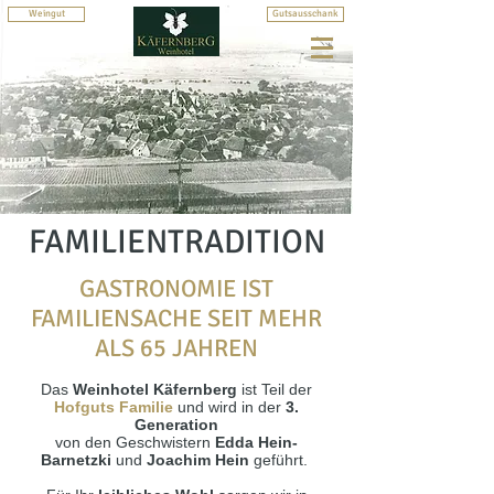
Weingut
Gutsausschank
FAMILIENTRADITION
GASTRONOMIE IST
FAMILIENSACHE SEIT MEHR
ALS 65 JAHREN
Das
Weinhotel Käfernberg
ist Teil der
Hofguts Familie
und wird in der
3.
Generation
von den Geschwistern
Edda Hein-
Barnetzki
und
Joachim Hein
geführt.