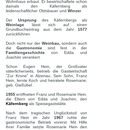
Wohnhaus erbaut. Er bewirtschaftete schon
damals den Käfernberg als
leidenschaftlicher Obtsbauer und
Winzer
.
Der
Ursprung
des Käfernbergs als
Weinlage
lässt sich auf einen
Grundbucheintrag aus dem J
ahr
1577
zurückführen.
Doch
nicht nur der
Weinbau
,
sondern auch
die
Gastronomie
sind fest in der
Familiengeschichte
von Edda und
Joachim verankert.
Schon Eugen Hein, der Großvater
väterlicherseits, betrieb die Gastwirtschaft
"Zur Krone" in Alzenau. Sein Sohn, Franz
Hein, lernte Koch und heiratete Rosemarie,
geb. Gießübel.
1955
eröffneten Franz und Rosemarie Hein,
die Eltern von Edda und Joachim, den
Käfernberg
als Speisegaststätte.
Nach dem tragischen Unglückstod von
Franz Hein im Jahr
1967
ruhte der
gastronomische Betrieb vorerst. Mit Hilfe
ihrer Familie setzte Rosemarie Hein den