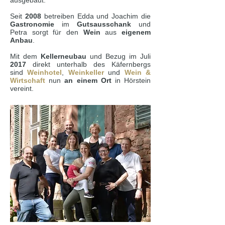
ausgebaut.
Seit
2008
betreiben Edda und Joachim die
Gastronomie
im
Gutsausschank
und
Petra sorgt für den
Wein
aus
eigenem
Anbau
.
Mit dem
Kellerneubau
und Bezug im Juli
2017
direkt unterhalb des Käfernbergs
sind
Weinhotel
,
Weinkeller
und
Wein &
Wirtschaft
nun
an einem Ort
in Hörstein
vereint.